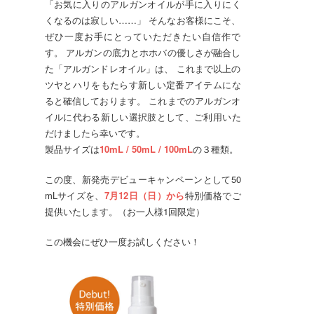
「お気に入りのアルガンオイルが手に入りにく
くなるのは寂しい……」 そんなお客様にこそ、
ぜひ一度お手にとっていただきたい自信作で
す。 アルガンの底力とホホバの優しさが融合し
た「アルガンドレオイル」は、 これまで以上の
ツヤとハリをもたらす新しい定番アイテムにな
ると確信しております。 これまでのアルガンオ
イルに代わる新しい選択肢として、ご利用いた
だけましたら幸いです。
製品サイズは
10mL / 50mL / 100mL
の３種類。
この度、新発売デビューキャンペーンとして50
mLサイズを、
7月12日（日）から
特別価格でご
提供いたします。（お一人様1回限定）
この機会にぜひ一度お試しください！