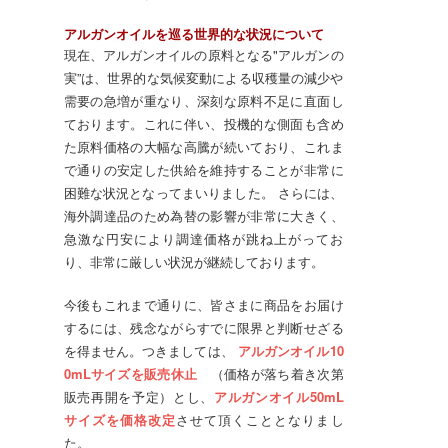
アルガンオイルを巡る世界的な状況について
現在、アルガンオイルの原料となる"アルガンの
実”は、世界的な気候変動による収穫量の減少や
需要の急増が重なり、深刻な原料不足に直面し
ております。これに伴い、投機的な側面も含め
た原料価格の大幅な高騰が続いており、これま
で通りの安定した供給を維持することが非常に
困難な状況となってまいりました。 さらには、
海外調達品のため為替の影響が非常に大きく、
急激な円安により調達価格が跳ね上がってお
り、非常に厳しい状況が継続しております。
今後もこれまで通りに、皆さまに商品をお届け
するには、残念ながらすでに限界と判断せざる
を得ません。つきましては、
アルガンオイル10
0mLサイズを販売休止
（価格が落ち着き次第
販売再開を予定）とし、
アルガンオイル50mL
サイズを価格改定
させて頂くこととなりまし
た。