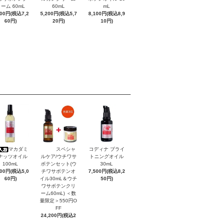
ーム 60mL
60mL
mL
600円(税込7,2
5,200円(税込5,7
8,100円(税込8,9
60円)
20円)
10円)
マカダミ
スペシャ
コディナ ブライ
ナッツオイル
ルケア/ウチワサ
トニングオイル
100mL
ボテンセット(ウ
30mL
600円(税込5,0
チワサボテンオ
7,500円(税込8,2
60円)
イル30mL＆ウチ
50円)
ワサボテンクリ
ーム60mL) ＜数
量限定＞550円O
FF
24,200円(税込2