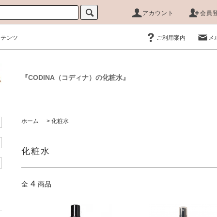
アカウント
会員
ンテンツ
ご利用案内
メ
『CODINA（コディナ）の化粧水』
ホーム
>
化粧水
化粧水
4
全
商品