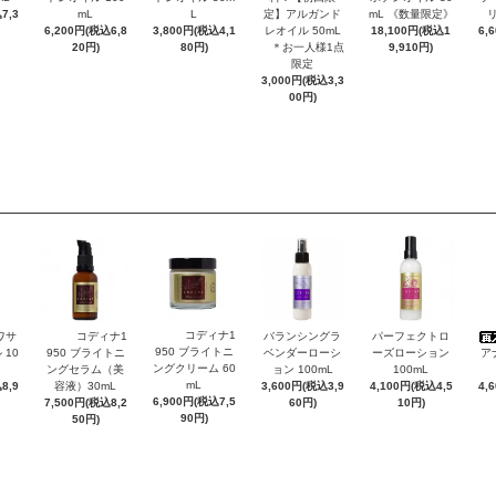
7,3
mL
L
定】アルガンド
mL 《数量限定》
リ
6,200円(税込6,8
3,800円(税込4,1
レオイル 50mL
18,100円(税込1
6,
20円)
80円)
＊お一人様1点
9,910円)
限定
3,000円(税込3,3
00円)
コディナ1
ワサ
コディナ1
バランシングラ
パーフェクトロ
950 ブライトニ
10
950 ブライトニ
ベンダーローシ
ーズローション
ア
ングクリーム 60
ングセラム（美
ョン 100mL
100mL
mL
8,9
容液）30mL
3,600円(税込3,9
4,100円(税込4,5
4,
6,900円(税込7,5
7,500円(税込8,2
60円)
10円)
90円)
50円)