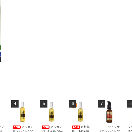
4
5
6
7
8
テン
アルガン
アルガン
送料無
ウチワサ
フ
mL
ドレオイル 100
ドレオイル 50m
料！【初回限
ボテンオイル 30
チ